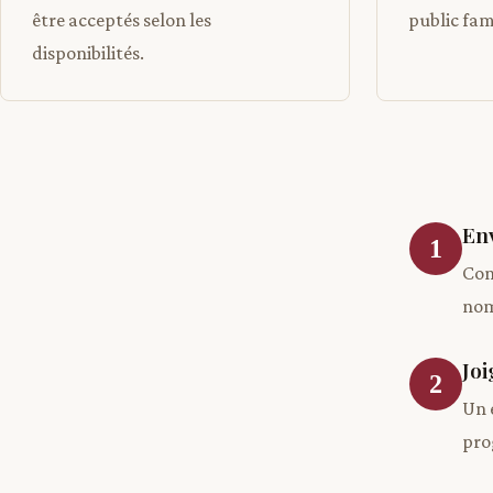
être acceptés selon les
public fami
disponibilités.
En
1
Con
nom
Jo
2
Un 
pro