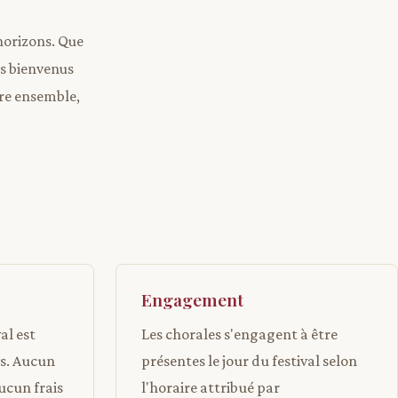
 horizons. Que
es bienvenus
tre ensemble,
Engagement
al est
Les chorales s'engagent à être
es. Aucun
présentes le jour du festival selon
ucun frais
l'horaire attribué par