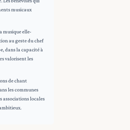
. Les bénévoles qui
oments musicaux
a musique elle-
tion au geste du chef
e, dans la capacité à
s valorisent les
ions de chant
 dans les communes
s associations locales
ambitieux.